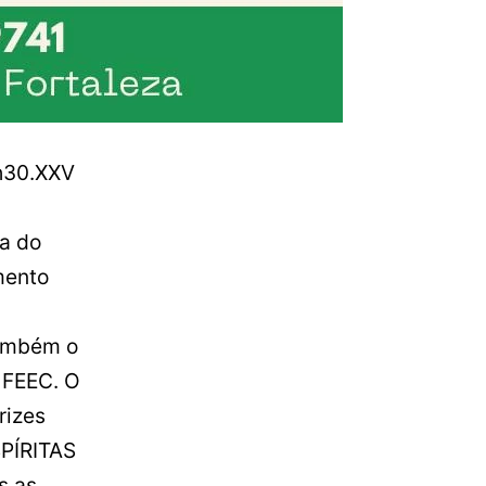
h30.XXV
a do
mento
também o
 FEEC. O
rizes
SPÍRITAS
s as