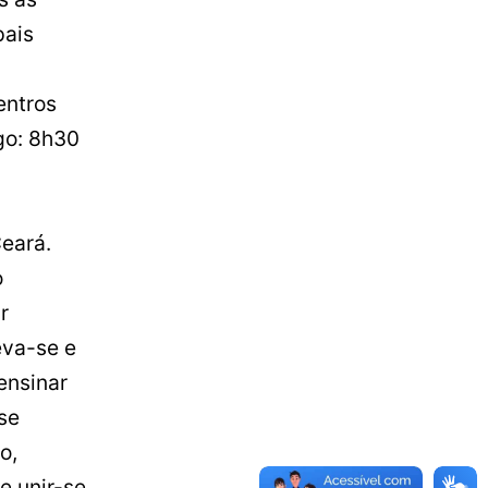
pais
entros
go: 8h30
Ceará.
o
r
eva-se e
ensinar
se
o,
e unir-se