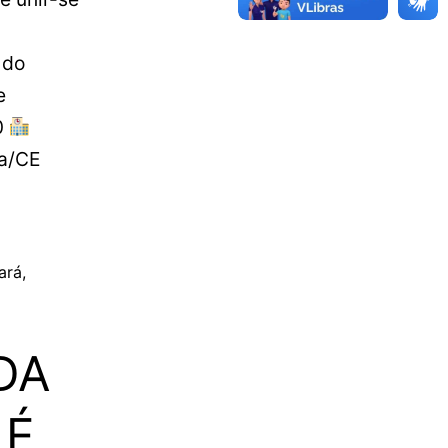
 do
e
0
za/CE
ará
,
DA
 É