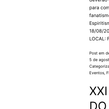
para com
fanatism
Espiriti
18/08/2
LOCAL: 
Post em d
5 de agos
Categori
Eventos
,
F
XX
DO 