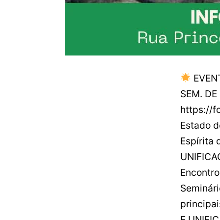
EVEN
SEM. DE 
https://
Estado d
Espírita
UNIFICAÇ
Encontro
Seminári
principa
E UNIFIC