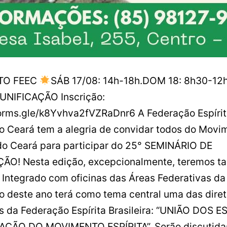
TO FEEC
SÁB 17/08: 14h-18h.DOM 18: 8h30-12
UNIFICAÇÃO Inscrição:
forms.gle/k8Yvhva2fVZRaDnr6 A Federação Espírit
o Ceará tem a alegria de convidar todos do Movi
 do Ceará para participar do 25° SEMINÁRIO DE
ÃO! Nesta edição, excepcionalmente, teremos 
 Integrado com oficinas das Áreas Federativas da
o deste ano terá como tema central uma das diret
is da Federação Espírita Brasileira: “UNIÃO DOS E
AÇÃO DO MOVIMENTO ESPÍRITA”. Serão discutida