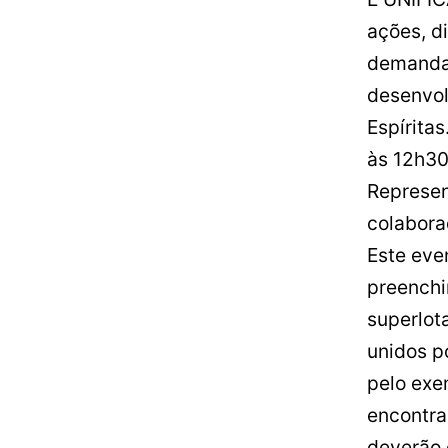
ações, d
demandas
desenvol
Espíritas
às 12h30
Represen
colabora
Este eve
preenchi
superlot
unidos po
pelo exe
encontra
deverão 