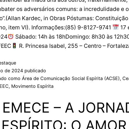
bater os adversários comuns: a incredulidade e o
o”.(Allan Kardec, in Obras Póstumas: Constituição
smo, item VI). Informações:(85) 9-8127-9741
17 
024
Sábado: 14h às 18hDomingo: 8h30 às 12h3
FEEC
R. Princesa Isabel, 255 – Centro – Fortale
estaque
to de 2024
publicado
zado como
Área de Comunicação Social Espírita (ACSE)
,
Ce
EEC
,
Movimento Espírita
I EMECE – A JORNA
ESPÍRITO: O AMOR