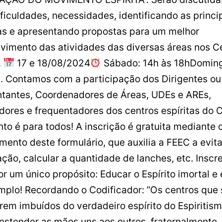
ificuldades, necessidades, identificando as princi
 e apresentando propostas para um melhor
vimento das atividades das diversas áreas nos C
.
17 e 18/08/2024
Sábado: 14h às 18hDomin
. Contamos com a participação dos Dirigentes ou
tantes, Coordenadores de Áreas, UDEs e AREs,
dores e frequentadores dos centros espíritas do 
nto é para todos! A inscrição é gratuita mediante 
mento deste formulário, que auxilia a FEEC a evita
ação, calcular a quantidade de lanches, etc. Inscr
r um único propósito: Educar o Espírito imortal e 
mplo! Recordando o Codificador: “Os centros que 
rem imbuídos do verdadeiro espírito do Espiritism
estender as mãos uns aos outros, fraternalmente, 