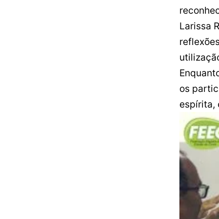
reconhec
Larissa 
reflexõe
utilizaç
Enquanto
os parti
espírita,