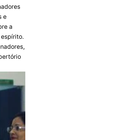
nadores
s e
bre a
espírito.
enadores,
pertório