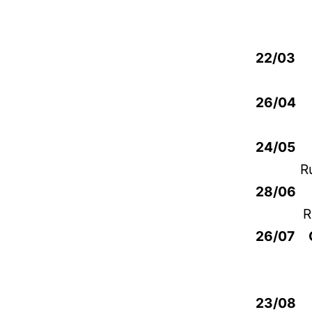
Rua St
22/03 G
Rua A,
26/04
Rua Ar
24/05 G
R
28/0
R
26/07 Gr
Rua St
23/08 G