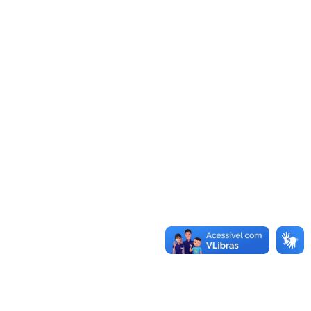
o
a
smael